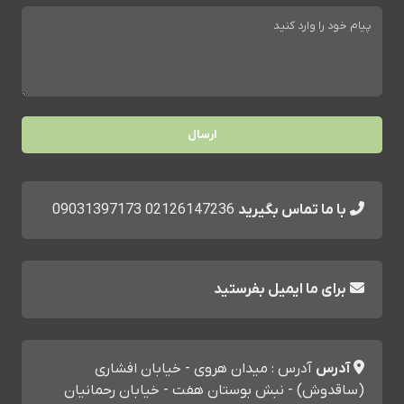
با ما تماس بگیرید
02126147236
09031397173
برای ما ایمیل بفرستید
آدرس
آدرس : میدان هروی - خیابان افشاری
(ساقدوش) - نبش بوستان هفت - خیابان رحمانیان