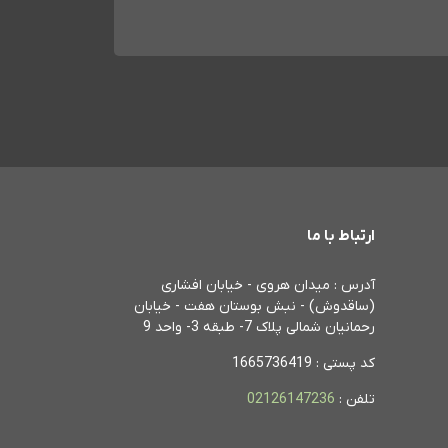
ارتباط با ما
آدرس : میدان هروی - خیابان افشاری
(ساقدوش) - نبش بوستان هفت - خیابان
رحمانیان شمالی پلاک 7- طبقه 3- واحد 9
کد پستی : 1665736419
تلفن :
02126147236