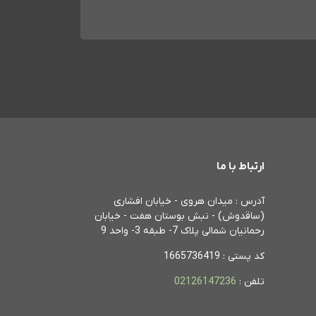
ارتباط با ما
آدرس : میدان هروی - خیابان افشاری
(ساقدوش) - نبش بوستان هفت - خیابان
رحمانیان شمالی پلاک 7- طبقه 3- واحد 9
کد پستی : 1665736419
تلفن :
02126147236