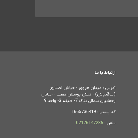
ارتباط با ما
آدرس : میدان هروی - خیابان افشاری
(ساقدوش) - نبش بوستان هفت - خیابان
رحمانیان شمالی پلاک 7- طبقه 3- واحد 9
کد پستی : 1665736419
تلفن :
02126147236