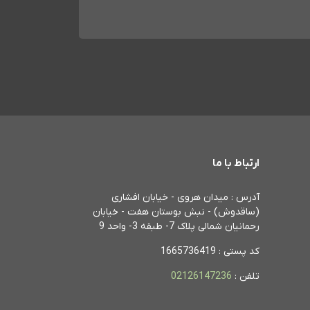
ارتباط با ما
آدرس : میدان هروی - خیابان افشاری
(ساقدوش) - نبش بوستان هفت - خیابان
رحمانیان شمالی پلاک 7- طبقه 3- واحد 9
کد پستی : 1665736419
تلفن :
02126147236